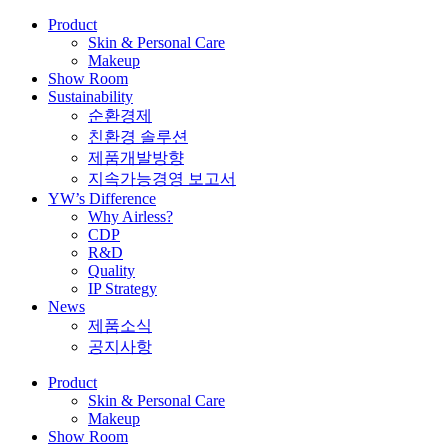
Product
Skin & Personal Care
Makeup
Show Room
Sustainability
순환경제
친환경 솔루션
제품개발방향
지속가능경영 보고서
YW’s Difference
Why Airless?
CDP
R&D
Quality
IP Strategy
News
제품소식
공지사항
Product
Skin & Personal Care
Makeup
Show Room