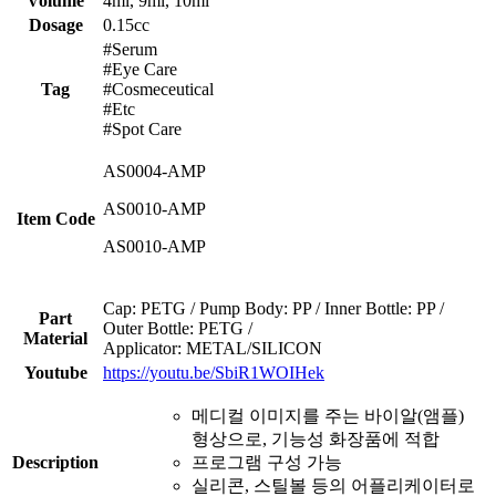
Volume
4ml, 9ml, 10ml
Dosage
0.15cc
#Serum
#Eye Care
Tag
#Cosmeceutical
#Etc
#Spot Care
AS0004-AMP
AS0010-AMP
Item Code
AS0010-AMP
Cap: PETG / Pump Body: PP / Inner Bottle: PP /
Part
Outer Bottle: PETG /
Material
Applicator: METAL/SILICON
Youtube
https://youtu.be/SbiR1WOIHek
메디컬 이미지를 주는 바이알(앰플)
형상으로, 기능성 화장품에 적합
Description
프로그램 구성 가능
실리콘, 스틸볼 등의 어플리케이터로