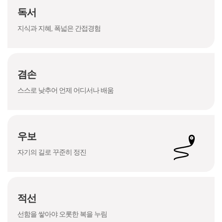
독서
지식과 지혜, 폭넓은 간접경험
겸손
스스로 낮추어 언제 어디서나 배움
우보
자기의 길로 꾸준히 정진
적선
선함을 쌓아야 오롯한 복을 누림