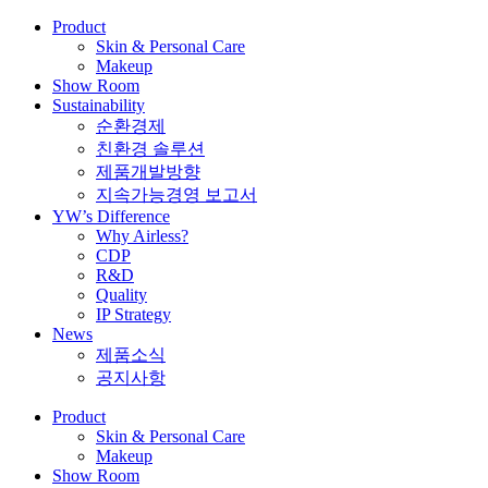
Product
Skin & Personal Care
Makeup
Show Room
Sustainability
순환경제
친환경 솔루션
제품개발방향
지속가능경영 보고서
YW’s Difference
Why Airless?
CDP
R&D
Quality
IP Strategy
News
제품소식
공지사항
Product
Skin & Personal Care
Makeup
Show Room