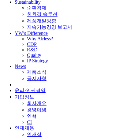
Sustainability
순환경제
친환경 솔루션
제품개발방향
지속가능경영 보고서
YW’s Difference
Why Airless?
CDP
R&D
Quality
IP Strategy
News
제품소식
공지사항
윤리·인권경영
기업정보
회사개요
경영이념
연혁
CI
인재채용
인재상