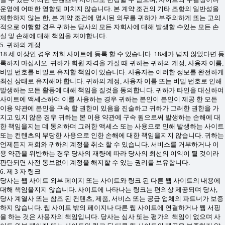
운영에 어떠한 영향도 미치지 않습니다. 본 계약 조건의 기타 조항의 일반성을
제한하지 않는 한, 본 계약 조건에 명시된 의무를 귀하가 부주의하게 또는 고의
적으로 이행할 경우 귀하는 당사의 모든 자회사에 대해 발생할 수있는 모든 손
실 및 손해에 대해 책임을 져야합니다.
5. 귀하의 계정
18 세 이상인 경우 저희 사이트에 등록 할 수 있습니다. 18세가 넘지 않았다면 등
록하지 마십시오. 귀하가 회원 자격을 가질 때 귀하는 귀하의 계정, 사용자 이름,
비밀 번호를 비밀로 유지할 책임이 있습니다. 사용자는 이러한 정보를 완전하게
최신 상태로 유지해야 합니다. 귀하의 계정, 사용자 이름 또는 비밀 번호로 인해
발생하는 모든 활동에 대해 책임을 질것을 동의합니다. 귀하가 타인을 대신하여
사이트에 액세스하여 이를 사용하는 경우 귀하는 본인이 본인이 제공 한 모든
이용 약관에 본인을 구속 할 권한이 있음을 진술하고 귀하가 그러한 권한을 가
지고 있지 않은 경우 귀하는 본 이용 약관에 구속 됨으로써 발생하는 손해에 대
한 책임을지는 데 동의하며 그러한 액세스 또는 사용으로 인해 발생하는 사이트
또는 컨텐츠의 부당한 사용으로 인한 손해에 대한 책임을지지 않습니다. 귀하는
언제든지 저희와 귀하의 계정을 취소 할 수 있습니다. 서비스를 거부하거나 이
용 약관을 위반하는 경우 당사의 재량에 따라 당사의 최선의 이익이 될 것이라
판단되면 사전 통보없이 계정을 해지할 수 있는 권리를 보유합니다.
6. 제 3 자 링크
당사는 웹 사이트 외부 페이지 또는 사이트와 링크 된 다른 웹 사이트의 내용에
대해 책임을지지 않습니다. 사이트에 나타나는 링크는 편의상 제공되며 당사,
당사 계열사 또는 참조 된 컨텐츠, 제품, 서비스 또는 공급 업체의 파트너가 보증
하지 않습니다. 웹 사이트 밖의 페이지나 다른 웹 사이트에 연결하거나 웹 서핑
을 하는 것은 사용자의 책임입니다. 당사는 심사 또는 평가의 책임이 없으며 사