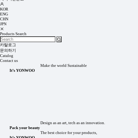
KOR
ENG
CHN
JPN
Products Search
카탈로그
문의하기
Catalog
Contact us
Make the world Sustainable
It’s YONWOO
Design as an art, tech as an innovation.
Pack your beauty
The best choice for your products,
It’s YONWOO