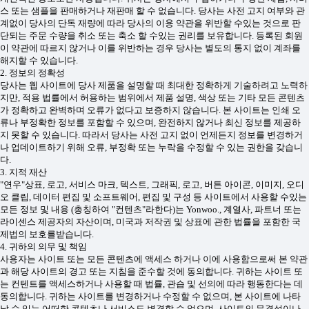
스 또는 샘플을 판매하거나 재판매 할 수 없습니다. 당사는 사전 고지 여부와 관
계없이 당사의 단독 재량에 따라 당사의 이용 약관을 위반할 수있는 것으로 판
단되는 주문 수량을 취소 또는 축소 할 수있는 권리를 보유합니다. 등록된 회원
이 약관에 따르지 않거나 이를 위반하는 경우 당사는 별도의 통지 없이 계좌를
해지할 수 있습니다.
2. 정보의 정확성
당사는 웹 사이트에 당사 제품을 설명할 때 최대한 정확하게 기술하려고 노력하
지만, 적용 법률에서 허용하는 범위에서 제품 설명, 색상 또는 기타 모든 콘텐츠
가 정확하고 완벽하며 오류가 없다고 보증하지 않습니다. 본 사이트는 인쇄 오
류나 부정확한 정보를 포함할 수 있으며, 완전하지 않거나 최신 정보를 제공하
지 못할 수 있습니다. 따라서 당사는 사전 고지 없이 언제든지 정보를 변경하거
나 업데이트하기 위해 오류, 부정확 또는 누락을 수정할 수 있는 권한을 갖습니
다.
3. 지적 재산
"연우"상표, 로고, 서비스 마크, 텍스트, 그래픽, 로고, 버튼 아이콘, 이미지, 오디
오 클립, 데이터 편집 및 소프트웨어, 편집 및 구성 등 사이트에서 사용할 수있는
모든 정보 및 내용 (총칭하여 "컨텐츠"라한다)는 Yonwoo., 계열사, 파트너 또는
라이센스 제공자의 자산이며, 미국과 저작권 및 상표에 관한 법률을 포함한 국
제법의 보호를받습니다.
4. 귀하의 의무 및 책임
사용자는 사이트 또는 모든 콘텐츠에 액세스 하거나 이에 사용함으로써 본 약관
과 해당 사이트의 경고 또는 지침을 준수할 것에 동의합니다. 귀하는 사이트 또
는 컨텐트를 액세스하거나 사용할 때 법률, 관습 및 선의에 따라 행동한다는 데
동의합니다. 귀하는 사이트를 변경하거나 수정할 수 없으며, 본 사이트에 나타
날 수 있는 어떠한 콘텐츠나 서비스도 변경할 수 없으며, 사이트의 무결성이나