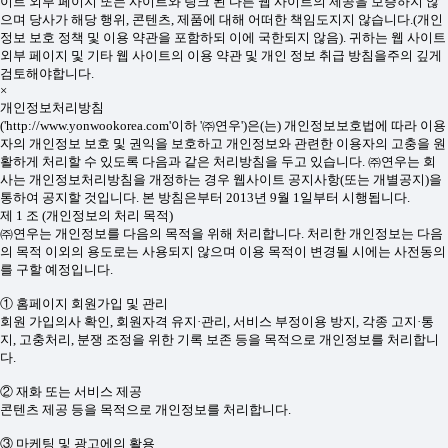
이트 외부 페이지 또는 사이트와 링크 된 다른 웹 사이트의 제공을 보증하지 않
으며 당사가 해당 행위, 콘텐츠, 제품에 대해 어떠한 책임도지지 않습니다.(개인
정보 보호 정책 및 이용 약관을 포함하되 이에 국한되지 않음). 귀하는 웹 사이트
외부 페이지 및 기타 웹 사이트의 이용 약관 및 개인 정보 취급 방침을주의 깊게
검토해야합니다.
×
개인정보처리방침
('http://www.yonwookorea.com'이하 '㈜연우')은(는) 개인정보보호법에 따라 이용
자의 개인정보 보호 및 권익을 보호하고 개인정보와 관련한 이용자의 고충을 원
활하게 처리할 수 있도록 다음과 같은 처리방침을 두고 있습니다. ㈜연우는 회
사는 개인정보처리방침을 개정하는 경우 웹사이트 공지사항(또는 개별공지)을
통하여 공지할 것입니다. 본 방침은부터 2013년 9월 1일부터 시행됩니다.
제 1 조 (개인정보의 처리 목적)
㈜연우는 개인정보를 다음의 목적을 위해 처리합니다. 처리한 개인정보는 다음
의 목적 이외의 용도로는 사용되지 않으며 이용 목적이 변경될 시에는 사전동의
를 구할 예정입니다.
① 홈페이지 회원가입 및 관리
회원 가입의사 확인, 회원자격 유지·관리, 서비스 부정이용 방지, 각종 고지·통
지, 고충처리, 분쟁 조정을 위한 기록 보존 등을 목적으로 개인정보를 처리합니
다.
② 재화 또는 서비스 제공
콘텐츠 제공 등을 목적으로 개인정보를 처리합니다.
③ 마케팅 및 광고에의 활용