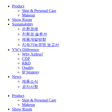
Product
Skin & Personal Care
Makeup
Show Room
Sustainability
순환경제
친환경 솔루션
제품개발방향
지속가능경영 보고서
YW’s Difference
Why Airless?
CDP
R&D
Quality
IP Strategy
News
제품소식
공지사항
Product
Skin & Personal Care
Makeup
Show Room