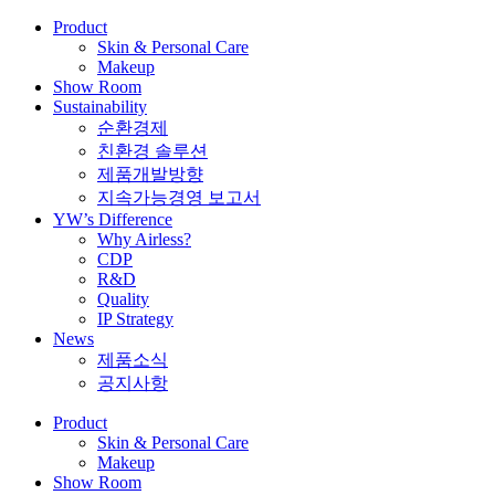
Product
Skin & Personal Care
Makeup
Show Room
Sustainability
순환경제
친환경 솔루션
제품개발방향
지속가능경영 보고서
YW’s Difference
Why Airless?
CDP
R&D
Quality
IP Strategy
News
제품소식
공지사항
Product
Skin & Personal Care
Makeup
Show Room