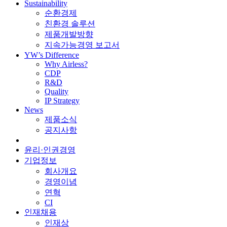
Sustainability
순환경제
친환경 솔루션
제품개발방향
지속가능경영 보고서
YW’s Difference
Why Airless?
CDP
R&D
Quality
IP Strategy
News
제품소식
공지사항
윤리·인권경영
기업정보
회사개요
경영이념
연혁
CI
인재채용
인재상