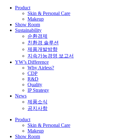
Product
Skin & Personal Care
Makeup
Show Room
Sustainability
순환경제
친환경 솔루션
제품개발방향
지속가능경영 보고서
YW’s Difference
Why Airless?
CDP
R&D
Quality
IP Strategy
News
제품소식
공지사항
Product
Skin & Personal Care
Makeup
Show Room