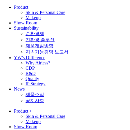
Product
Skin & Personal Care
Makeup
Show Room
Sustainability
순환경제
친환경 솔루션
제품개발방향
지속가능경영 보고서
YW’s Difference
Why Airless?
CDP
R&D
Quality
IP Strategy
News
제품소식
공지사항
Product
+
Skin & Personal Care
Makeup
Show Room