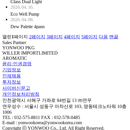
Glass Dual Light
2026. 04. 16.
Eco Well Pump
2026. 04. 08.
Dew Palette 4pans
열린
1
페이지
2
페이지
3
페이지
4
페이지
5
페이지
다음
맨끝
Sales Partner
YONWOO PKG
WILLER IMPORTLIMITED
AROMATIC
윤리·인권경영
기업정보
인재채용
투자정보
사이버신문고
개인정보처리방침
인천광역시 서해구 가좌로 84번길 13 ㈜연우
연우성수 : 서울시 성동구 아차산로 103, 영동테크노타워 10층
1006
TEL : 032-575-8811 FAX : 032-578-0485
E-mail : yonwookorea@yonwookorea.com
Copyright ⓒ YONWOO Co., Ltd. All Right Reserved.