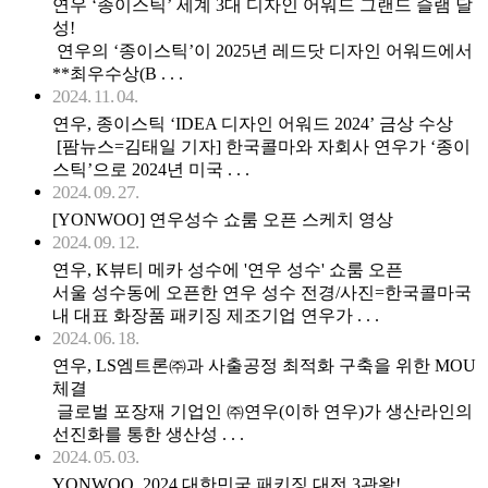
연우 ‘종이스틱’ 세계 3대 디자인 어워드 그랜드 슬램 달
성!
연우의 ‘종이스틱’이 2025년 레드닷 디자인 어워드에서
**최우수상(B . . .
2024. 11. 04.
연우, 종이스틱 ‘IDEA 디자인 어워드 2024’ 금상 수상
[팜뉴스=김태일 기자] 한국콜마와 자회사 연우가 ‘종이
스틱’으로 2024년 미국 . . .
2024. 09. 27.
[YONWOO] 연우성수 쇼룸 오픈 스케치 영상
2024. 09. 12.
연우, K뷰티 메카 성수에 '연우 성수' 쇼룸 오픈
서울 성수동에 오픈한 연우 성수 전경/사진=한국콜마국
내 대표 화장품 패키징 제조기업 연우가 . . .
2024. 06. 18.
연우, LS엠트론㈜과 사출공정 최적화 구축을 위한 MOU
체결
글로벌 포장재 기업인 ㈜연우(이하 연우)가 생산라인의
선진화를 통한 생산성 . . .
2024. 05. 03.
YONWOO, 2024 대한민국 패키징 대전 3관왕!