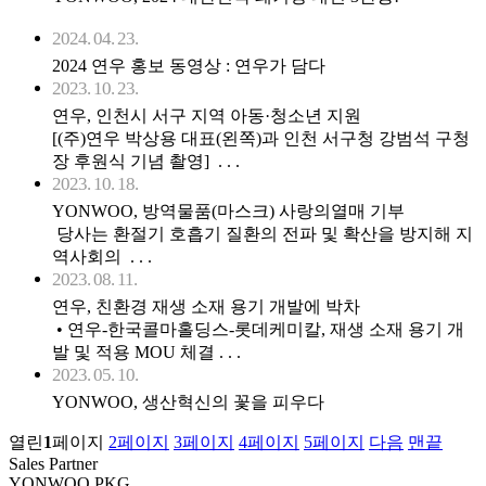
2024. 04. 23.
2024 연우 홍보 동영상 : 연우가 담다
2023. 10. 23.
연우, 인천시 서구 지역 아동·청소년 지원
[(주)연우 박상용 대표(왼쪽)과 인천 서구청 강범석 구청
장 후원식 기념 촬영] . . .
2023. 10. 18.
YONWOO, 방역물품(마스크) 사랑의열매 기부
당사는 환절기 호흡기 질환의 전파 및 확산을 방지해 지
역사회의 . . .
2023. 08. 11.
연우, 친환경 재생 소재 용기 개발에 박차
• 연우-한국콜마홀딩스-롯데케미칼, 재생 소재 용기 개
발 및 적용 MOU 체결 . . .
2023. 05. 10.
YONWOO, 생산혁신의 꽃을 피우다
열린
1
페이지
2
페이지
3
페이지
4
페이지
5
페이지
다음
맨끝
Sales Partner
YONWOO PKG