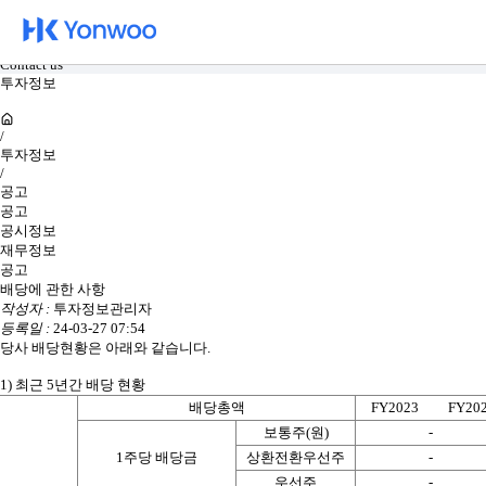
카탈로그
문의하기
Catalog
Contact us
투자정보
/
투자정보
/
공고
공고
공시정보
재무정보
공고
배당에 관한 사항
작성자 :
투자정보관리자
등록일 :
24-03-27 07:54
당사 배당현황은 아래와 같습니다.
1) 최근 5년간 배당 현황
배당총액
FY2023
FY20
보통주(원)
-
1주당 배당금
상환전환우선주
-
우선주
-