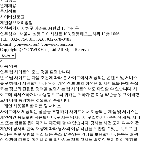
인재채용
투자정보
사이버신문고
개인정보처리방침
인천광역시 서해구 가좌로 84번길 13 ㈜연우
연우성수 : 서울시 성동구 아차산로 103, 영동테크노타워 10층 1006
TEL : 032-575-8811 FAX : 032-578-0485
E-mail : yonwookorea@yonwookorea.com
Copyright ⓒ YONWOO Co., Ltd. All Right Reserved.
×
이용 약관
연우 웹 사이트에 오신 것을 환영합니다.
연우 웹 사이트는 다음 조건에 따라 본 사이트에서 제공되는 콘텐츠 및 서비스
를 귀하에게 제공합니다. 당사의 개인 정보 보호 정책은 웹 사이트를 통해 수집
되는 정보와 관련된 정책을 설명하는 웹 사이트에서도 확인할 수 있습니다. 사
이트에 액세스하거나 사용함으로써 귀하는 귀하가 본 이용 약관을 읽고 이해했
으며 이에 동의하는 것으로 간주됩니다.
1. 개인 사용을위한 제품 및 서비스
사이트에서 제공되는 샘플을 포함하여 사이트에서 제공되는 제품 및 서비스는
개인적인 용도로만 사용됩니다. 귀사는 당사에서 구입하거나 수령한 제품, 서비
스 또는 샘플을 판매하거나 재판매 할 수 없습니다. 당사는 사전 고지 여부와 관
계없이 당사의 단독 재량에 따라 당사의 이용 약관을 위반할 수있는 것으로 판
단되는 주문 수량을 취소 또는 축소 할 수있는 권리를 보유합니다. 등록된 회원
이 약관에 따르지 않거나 이를 위반하는 경우 당사는 별도의 통지 없이 계좌를