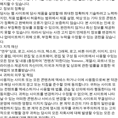
해지할 수 있습니다.
2. 정보의 정확성
당사는 웹 사이트에 당사 제품을 설명할 때 최대한 정확하게 기술하려고 노력하
지만, 적용 법률에서 허용하는 범위에서 제품 설명, 색상 또는 기타 모든 콘텐츠
가 정확하고 완벽하며 오류가 없다고 보증하지 않습니다. 본 사이트는 인쇄 오
류나 부정확한 정보를 포함할 수 있으며, 완전하지 않거나 최신 정보를 제공하
지 못할 수 있습니다. 따라서 당사는 사전 고지 없이 언제든지 정보를 변경하거
나 업데이트하기 위해 오류, 부정확 또는 누락을 수정할 수 있는 권한을 갖습니
다.
3. 지적 재산
"연우"상표, 로고, 서비스 마크, 텍스트, 그래픽, 로고, 버튼 아이콘, 이미지, 오디
오 클립, 데이터 편집 및 소프트웨어, 편집 및 구성 등 사이트에서 사용할 수있는
모든 정보 및 내용 (총칭하여 "컨텐츠"라한다)는 Yonwoo., 계열사, 파트너 또는
라이센스 제공자의 자산이며, 미국과 저작권 및 상표에 관한 법률을 포함한 국
제법의 보호를받습니다.
4. 귀하의 의무 및 책임
사용자는 사이트 또는 모든 콘텐츠에 액세스 하거나 이에 사용함으로써 본 약관
과 해당 사이트의 경고 또는 지침을 준수할 것에 동의합니다. 귀하는 사이트 또
는 컨텐트를 액세스하거나 사용할 때 법률, 관습 및 선의에 따라 행동한다는 데
동의합니다. 귀하는 사이트를 변경하거나 수정할 수 없으며, 본 사이트에 나타
날 수 있는 어떠한 콘텐츠나 서비스도 변경할 수 없으며, 사이트의 무결성이나
운영에 어떠한 영향도 미치지 않습니다. 본 계약 조건의 기타 조항의 일반성을
제한하지 않는 한, 본 계약 조건에 명시된 의무를 귀하가 부주의하게 또는 고의
적으로 이행할 경우 귀하는 당사의 모든 자회사에 대해 발생할 수있는 모든 손
실 및 손해에 대해 책임을 져야합니다.