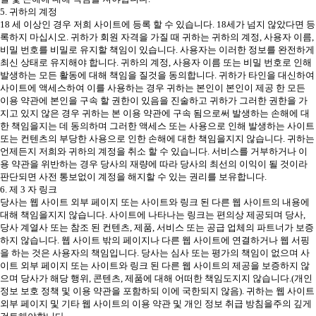
5. 귀하의 계정
18 세 이상인 경우 저희 사이트에 등록 할 수 있습니다. 18세가 넘지 않았다면 등
록하지 마십시오. 귀하가 회원 자격을 가질 때 귀하는 귀하의 계정, 사용자 이름,
비밀 번호를 비밀로 유지할 책임이 있습니다. 사용자는 이러한 정보를 완전하게
최신 상태로 유지해야 합니다. 귀하의 계정, 사용자 이름 또는 비밀 번호로 인해
발생하는 모든 활동에 대해 책임을 질것을 동의합니다. 귀하가 타인을 대신하여
사이트에 액세스하여 이를 사용하는 경우 귀하는 본인이 본인이 제공 한 모든
이용 약관에 본인을 구속 할 권한이 있음을 진술하고 귀하가 그러한 권한을 가
지고 있지 않은 경우 귀하는 본 이용 약관에 구속 됨으로써 발생하는 손해에 대
한 책임을지는 데 동의하며 그러한 액세스 또는 사용으로 인해 발생하는 사이트
또는 컨텐츠의 부당한 사용으로 인한 손해에 대한 책임을지지 않습니다. 귀하는
언제든지 저희와 귀하의 계정을 취소 할 수 있습니다. 서비스를 거부하거나 이
용 약관을 위반하는 경우 당사의 재량에 따라 당사의 최선의 이익이 될 것이라
판단되면 사전 통보없이 계정을 해지할 수 있는 권리를 보유합니다.
6. 제 3 자 링크
당사는 웹 사이트 외부 페이지 또는 사이트와 링크 된 다른 웹 사이트의 내용에
대해 책임을지지 않습니다. 사이트에 나타나는 링크는 편의상 제공되며 당사,
당사 계열사 또는 참조 된 컨텐츠, 제품, 서비스 또는 공급 업체의 파트너가 보증
하지 않습니다. 웹 사이트 밖의 페이지나 다른 웹 사이트에 연결하거나 웹 서핑
을 하는 것은 사용자의 책임입니다. 당사는 심사 또는 평가의 책임이 없으며 사
이트 외부 페이지 또는 사이트와 링크 된 다른 웹 사이트의 제공을 보증하지 않
으며 당사가 해당 행위, 콘텐츠, 제품에 대해 어떠한 책임도지지 않습니다.(개인
정보 보호 정책 및 이용 약관을 포함하되 이에 국한되지 않음). 귀하는 웹 사이트
외부 페이지 및 기타 웹 사이트의 이용 약관 및 개인 정보 취급 방침을주의 깊게