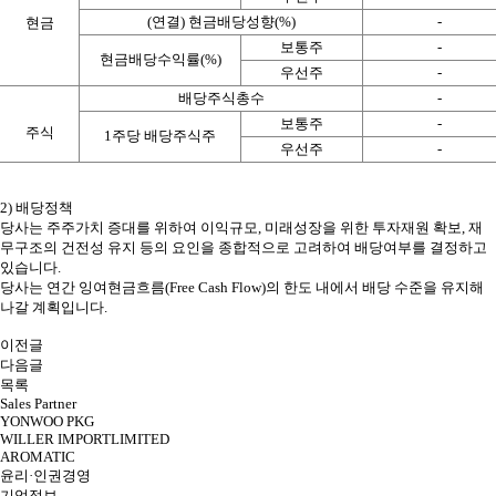
(연결) 현금배당성향(%)
-
현금
보통주
-
현금배당수익률(%)
우선주
-
배당주식총수
-
보통주
-
주식
1주당 배당주식주
우선주
-
2) 배당정책
당사는 주주가치 증대를 위하여 이익규모
,
미래성장을 위한 투자재원 확보
,
재
무구조의 건전성 유지 등의 요인을 종합적으로 고려하여 배당여부를 결정하고
있습니다
.
당사는 연간 잉여현금흐름
(Free Cash Flow)
의 한도 내에서 배당 수준을 유지해
나갈 계획입니다
.
이전글
다음글
목록
Sales Partner
YONWOO PKG
WILLER IMPORTLIMITED
AROMATIC
윤리·인권경영
기업정보