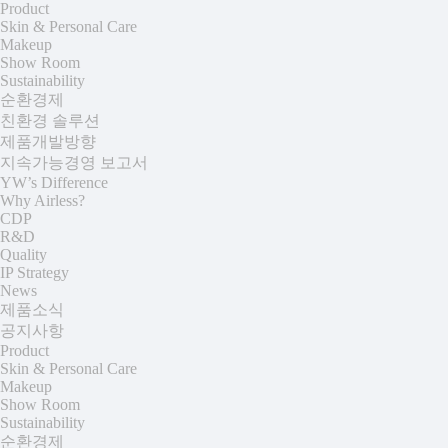
Product
Skin & Personal Care
Makeup
Show Room
Sustainability
순환경제
친환경 솔루션
제품개발방향
지속가능경영 보고서
YW’s Difference
Why Airless?
CDP
R&D
Quality
IP Strategy
News
제품소식
공지사항
Product
Skin & Personal Care
Makeup
Show Room
Sustainability
순환경제