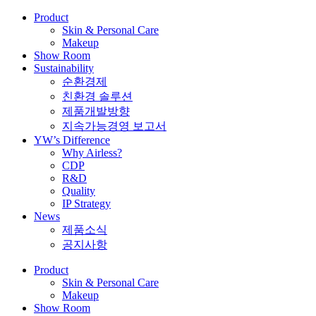
Product
Skin & Personal Care
Makeup
Show Room
Sustainability
순환경제
친환경 솔루션
제품개발방향
지속가능경영 보고서
YW’s Difference
Why Airless?
CDP
R&D
Quality
IP Strategy
News
제품소식
공지사항
Product
Skin & Personal Care
Makeup
Show Room