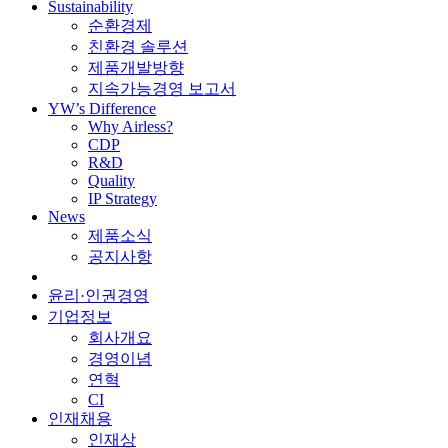
Sustainability
순환경제
친환경 솔루션
제품개발방향
지속가능경영 보고서
YW’s Difference
Why Airless?
CDP
R&D
Quality
IP Strategy
News
제품소식
공지사항
윤리·인권경영
기업정보
회사개요
경영이념
연혁
CI
인재채용
인재상