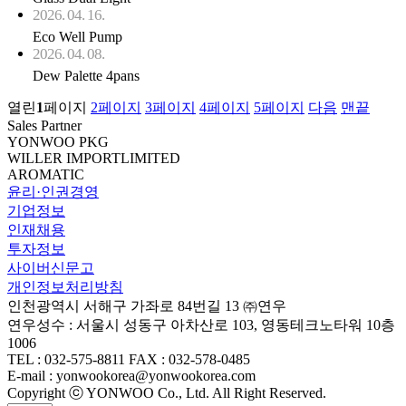
2026. 04. 16.
Eco Well Pump
2026. 04. 08.
Dew Palette 4pans
열린
1
페이지
2
페이지
3
페이지
4
페이지
5
페이지
다음
맨끝
Sales Partner
YONWOO PKG
WILLER IMPORTLIMITED
AROMATIC
윤리·인권경영
기업정보
인재채용
투자정보
사이버신문고
개인정보처리방침
인천광역시 서해구 가좌로 84번길 13 ㈜연우
연우성수 : 서울시 성동구 아차산로 103, 영동테크노타워 10층
1006
TEL : 032-575-8811 FAX : 032-578-0485
E-mail : yonwookorea@yonwookorea.com
Copyright ⓒ YONWOO Co., Ltd. All Right Reserved.