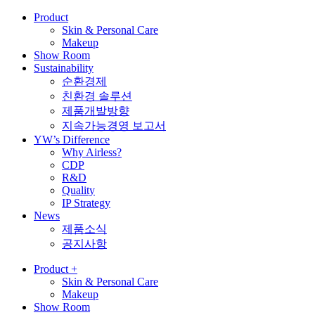
Product
Skin & Personal Care
Makeup
Show Room
Sustainability
순환경제
친환경 솔루션
제품개발방향
지속가능경영 보고서
YW’s Difference
Why Airless?
CDP
R&D
Quality
IP Strategy
News
제품소식
공지사항
Product
+
Skin & Personal Care
Makeup
Show Room