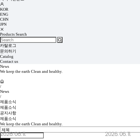
KOR
ENG
CHN
JPN
Products Search
카탈로그
문의하기
Catalog
Contact us
News
We keep the earth Clean and healthy.
/
News
/
제품소식
제품소식
공지사항
제품소식
We keep the earth Clean and healthy.
2026. 06. 11.
2026. 06. 11.