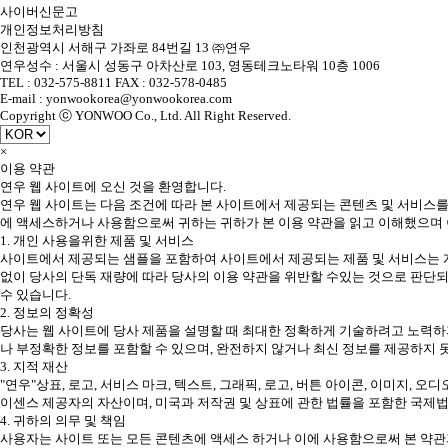
사이버신문고
개인정보처리방침
인천광역시 서해구 가좌로 84번길 13 ㈜연우
연우성수 : 서울시 성동구 아차산로 103, 영동테크노타워 10층 1006
TEL : 032-575-8811 FAX : 032-578-0485
E-mail : yonwookorea@yonwookorea.com
Copyright ⓒ YONWOO Co., Ltd. All Right Reserved.
×
이용 약관
연우 웹 사이트에 오신 것을 환영합니다.
연우 웹 사이트는 다음 조건에 따라 본 사이트에서 제공되는 콘텐츠 및 서비스를
에 액세스하거나 사용함으로써 귀하는 귀하가 본 이용 약관을 읽고 이해했으며 
1. 개인 사용을위한 제품 및 서비스
사이트에서 제공되는 샘플을 포함하여 사이트에서 제공되는 제품 및 서비스는 개
없이 당사의 단독 재량에 따라 당사의 이용 약관을 위반할 수있는 것으로 판단되
수 있습니다.
2. 정보의 정확성
당사는 웹 사이트에 당사 제품을 설명할 때 최대한 정확하게 기술하려고 노력하지
나 부정확한 정보를 포함할 수 있으며, 완전하지 않거나 최신 정보를 제공하지 
3. 지적 재산
"연우"상표, 로고, 서비스 마크, 텍스트, 그래픽, 로고, 버튼 아이콘, 이미지, 오
이센스 제공자의 자산이며, 미국과 저작권 및 상표에 관한 법률을 포함한 국제
4. 귀하의 의무 및 책임
사용자는 사이트 또는 모든 콘텐츠에 액세스 하거나 이에 사용함으로써 본 약관과