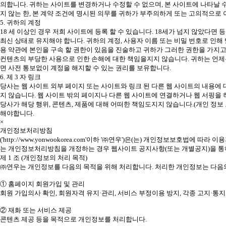
의합니다. 귀하는 사이트를 변경하거나 수정할 수 없으며, 본 사이트에 나타날 
지 않는 한, 본 계약 조건에 명시된 의무를 귀하가 부주의하게 또는 고의적으로
5. 귀하의 계정
18 세 이상인 경우 저희 사이트에 등록 할 수 있습니다. 18세가 넘지 않았다면
최신 상태로 유지해야 합니다. 귀하의 계정, 사용자 이름 또는 비밀 번호로 인
용 약관에 본인을 구속 할 권한이 있음을 진술하고 귀하가 그러한 권한을 가지고
컨텐츠의 부당한 사용으로 인한 손해에 대한 책임을지지 않습니다. 귀하는 언제
면 사전 통보없이 계정을 해지할 수 있는 권리를 보유합니다.
6. 제 3 자 링크
당사는 웹 사이트 외부 페이지 또는 사이트와 링크 된 다른 웹 사이트의 내용에 
지 않습니다. 웹 사이트 밖의 페이지나 다른 웹 사이트에 연결하거나 웹 서핑을
당사가 해당 행위, 콘텐츠, 제품에 대해 어떠한 책임도지지 않습니다.(개인 정보 
해야합니다.
×
개인정보처리방침
('http://www.yonwookorea.com'이하 '㈜연우')은(는) 개인정보
는 개인정보처리방침을 개정하는 경우 웹사이트 공지사항(또는 개별공지)을 통하여
제 1 조 (개인정보의 처리 목적)
㈜연우는 개인정보를 다음의 목적을 위해 처리합니다. 처리한 개인정보는 다음의
① 홈페이지 회원가입 및 관리
회원 가입의사 확인, 회원자격 유지·관리, 서비스 부정이용 방지, 각종 고지·통
② 재화 또는 서비스 제공
콘텐츠 제공 등을 목적으로 개인정보를 처리합니다.