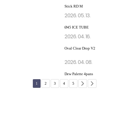
Stick RD M
2026. 05. 13.
Ø45 ICE TUBE
2026. 04. 16.
Oval Clear Drop V2
2026. 04. 08.
Dew Palette 4pans
1
2
3
4
5