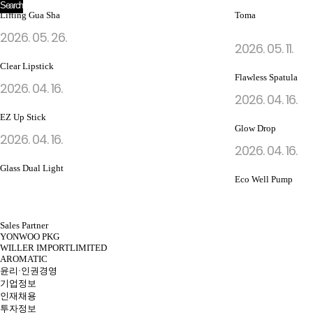
Lifting Gua Sha
Toma
2026. 05. 26.
2026. 05. 11.
Clear Lipstick
Flawless Spatula
2026. 04. 16.
2026. 04. 16.
EZ Up Stick
Glow Drop
2026. 04. 16.
2026. 04. 16.
Glass Dual Light
Eco Well Pump
다음
맨끝
Sales Partner
YONWOO PKG
WILLER IMPORTLIMITED
AROMATIC
윤리·인권경영
기업정보
인재채용
투자정보