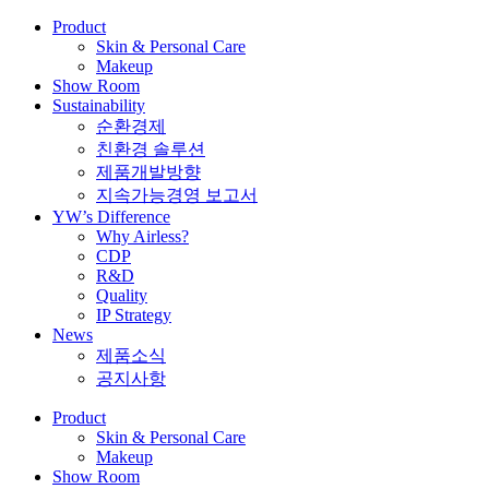
Product
Skin & Personal Care
Makeup
Show Room
Sustainability
순환경제
친환경 솔루션
제품개발방향
지속가능경영 보고서
YW’s Difference
Why Airless?
CDP
R&D
Quality
IP Strategy
News
제품소식
공지사항
Product
Skin & Personal Care
Makeup
Show Room