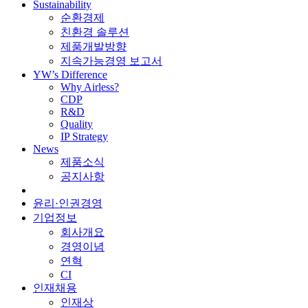
Sustainability
순환경제
친환경 솔루션
제품개발방향
지속가능경영 보고서
YW’s Difference
Why Airless?
CDP
R&D
Quality
IP Strategy
News
제품소식
공지사항
윤리·인권경영
기업정보
회사개요
경영이념
연혁
CI
인재채용
인재상