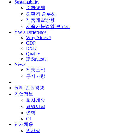
Sustainability
순환경제
친환경 솔루션
제품개발방향
지속가능경영 보고서
YW’s Difference
Why Airless?
CDP
R&D
Quality
IP Strategy
News
제품소식
공지사항
윤리·인권경영
기업정보
회사개요
경영이념
연혁
CI
인재채용
인재상