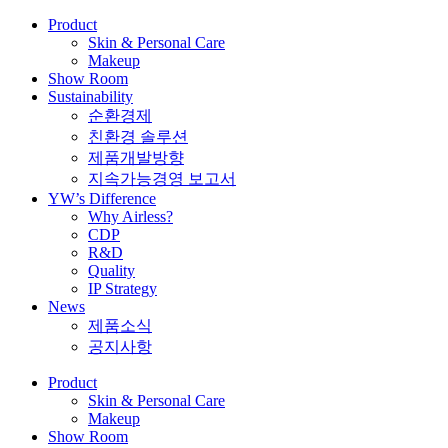
Product
Skin & Personal Care
Makeup
Show Room
Sustainability
순환경제
친환경 솔루션
제품개발방향
지속가능경영 보고서
YW’s Difference
Why Airless?
CDP
R&D
Quality
IP Strategy
News
제품소식
공지사항
Product
Skin & Personal Care
Makeup
Show Room