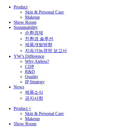
Product
Skin & Personal Care
Makeup
Show Room
Sustainability
순환경제
친환경 솔루션
제품개발방향
지속가능경영 보고서
YW’s Difference
Why Airless?
CDP
R&D
Quality
IP Strategy
News
제품소식
공지사항
Product
+
Skin & Personal Care
Makeup
Show Room