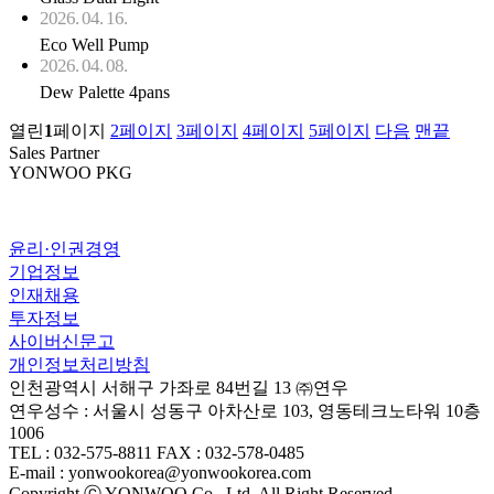
2026. 04. 16.
Eco Well Pump
2026. 04. 08.
Dew Palette 4pans
열린
1
페이지
2
페이지
3
페이지
4
페이지
5
페이지
다음
맨끝
Sales Partner
YONWOO PKG
윤리·인권경영
기업정보
인재채용
투자정보
사이버신문고
개인정보처리방침
인천광역시 서해구 가좌로 84번길 13 ㈜연우
연우성수 : 서울시 성동구 아차산로 103, 영동테크노타워 10층
1006
TEL : 032-575-8811 FAX : 032-578-0485
E-mail : yonwookorea@yonwookorea.com
Copyright ⓒ YONWOO Co., Ltd. All Right Reserved.