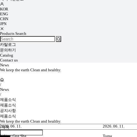
KOR
ENG
CHN
JPN
Products Search
카탈로그
문의하기
Catalog
Contact us
News
We keep the earth Clean and healthy.
/
News
/
제품소식
제품소식
공지사항
제품소식
We keep the earth Clean and healthy.
2026. 06. 11.
2026. 06. 11.
Lifting Gua Sha
Toma