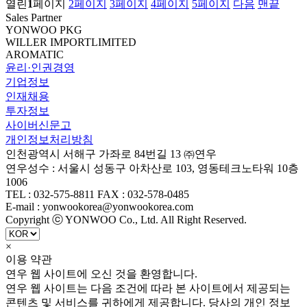
열린
1
페이지
2
페이지
3
페이지
4
페이지
5
페이지
다음
맨끝
Sales Partner
YONWOO PKG
WILLER IMPORTLIMITED
AROMATIC
윤리·인권경영
기업정보
인재채용
투자정보
사이버신문고
개인정보처리방침
인천광역시 서해구 가좌로 84번길 13 ㈜연우
연우성수 : 서울시 성동구 아차산로 103, 영동테크노타워 10층
1006
TEL : 032-575-8811 FAX : 032-578-0485
E-mail : yonwookorea@yonwookorea.com
Copyright ⓒ YONWOO Co., Ltd. All Right Reserved.
×
이용 약관
연우 웹 사이트에 오신 것을 환영합니다.
연우 웹 사이트는 다음 조건에 따라 본 사이트에서 제공되는
콘텐츠 및 서비스를 귀하에게 제공합니다. 당사의 개인 정보