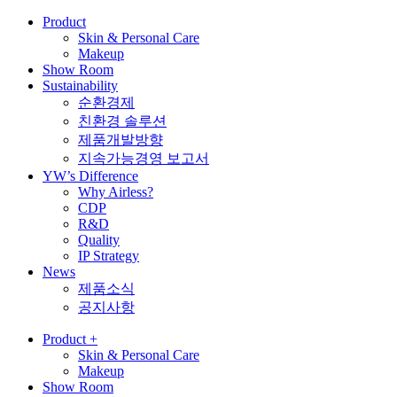
Product
Skin & Personal Care
Makeup
Show Room
Sustainability
순환경제
친환경 솔루션
제품개발방향
지속가능경영 보고서
YW’s Difference
Why Airless?
CDP
R&D
Quality
IP Strategy
News
제품소식
공지사항
Product
+
Skin & Personal Care
Makeup
Show Room